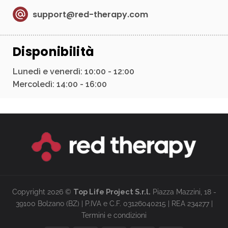
support@red-therapy.com
Disponibilità
Lunedì e venerdì: 10:00 - 12:00
Mercoledì: 14:00 - 16:00
Copyright 2026 ©
Top Life Project S.r.l.
Piazza Mazzini, 18 -
39100 Bolzano (BZ) | P.IVA e C.F. 03126040215 | REA 234277 |
Termini e condizioni