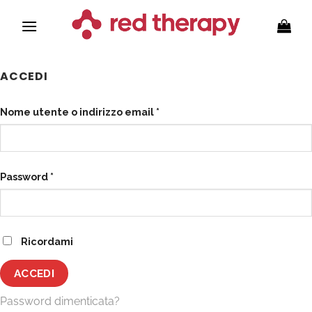
Salta
ai
contenuti
ACCEDI
Richiesto
Nome utente o indirizzo email
*
Richiesto
Password
*
Ricordami
ACCEDI
Password dimenticata?