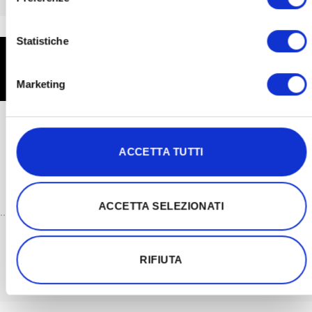
Statistiche
SERVIZIO ASSISTENZA CLIENTI
RED THERAPY
Marketing
Alessandra Toson
ACCETTA TUTTI
351 422 96 93
support@red-therapy.com
ACCETTA SELEZIONATI
Disponibilità
RIFIUTA
Lunedì e venerdì: 10:00 - 12:00
Mercoledì: 14:00 - 16:00