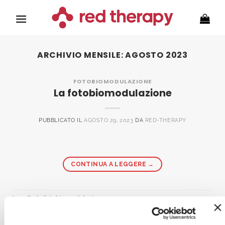
Salta
ai
contenuti
ARCHIVIO MENSILE:
AGOSTO 2023
FOTOBIOMODULAZIONE
La fotobiomodulazione
PUBBLICATO IL
AGOSTO 29, 2023
DA
RED-THERAPY
CONTINUA A LEGGERE
→
Inserito in
fotobiomodulazione