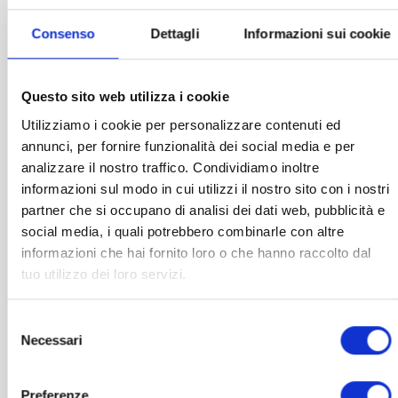
Consenso
Dettagli
Informazioni sui cookie
CHI SIAMO
Red Therapy è un brand controllato da
Top Life
Questo sito web utilizza i cookie
Project S.r.l
che distribuisce lampade per
Utilizziamo i cookie per personalizzare contenuti ed
fotobiomodulazione.
annunci, per fornire funzionalità dei social media e per
analizzare il nostro traffico. Condividiamo inoltre
CATEGORIE
informazioni sul modo in cui utilizzi il nostro sito con i nostri
partner che si occupano di analisi dei dati web, pubblicità e
fotobiomodulazione
(1)
social media, i quali potrebbero combinarle con altre
informazioni che hai fornito loro o che hanno raccolto dal
ARCHIVI
tuo utilizzo dei loro servizi.
Selezione
Agosto 2023
(1)
Necessari
del
consenso
Preferenze