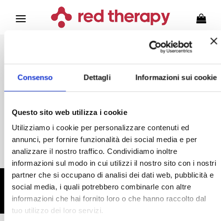
Salta
ai
contenuti
Il tuo carrello è vuoto.
Consenso
Dettagli
Informazioni sui cookie
RITORNA AL NEGOZIO
Questo sito web utilizza i cookie
Utilizziamo i cookie per personalizzare contenuti ed
annunci, per fornire funzionalità dei social media e per
analizzare il nostro traffico. Condividiamo inoltre
informazioni sul modo in cui utilizzi il nostro sito con i nostri
partner che si occupano di analisi dei dati web, pubblicità e
SERVIZIO ASSISTENZA CLIENTI
social media, i quali potrebbero combinarle con altre
RED THERAPY
informazioni che hai fornito loro o che hanno raccolto dal
tuo utilizzo dei loro servizi.