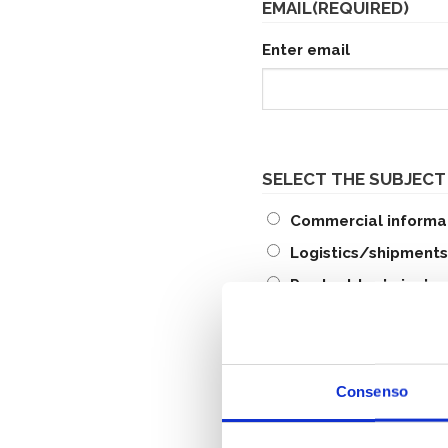
EMAIL
(REQUIRED)
Enter email
SELECT THE SUBJECT
Commercial informa
Logistics/shipments
Product technical s
Technical support f
Message
(Required)
Consenso
Let us know what you thi