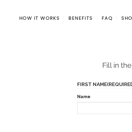
Skip
to
HOW IT WORKS
BENEFITS
FAQ
SH
content
Fill in t
FIRST NAME
(REQUIRE
Name