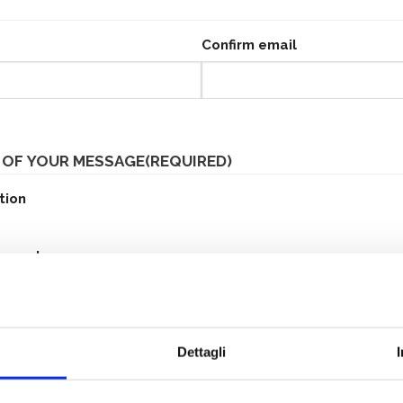
Confirm email
 OF YOUR MESSAGE
(REQUIRED)
tion
upport
or the website
Dettagli
nk. Do you have a question for us? Feel free to ask.