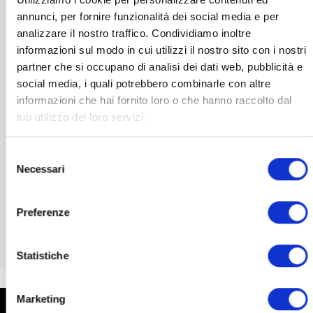
annunci, per fornire funzionalità dei social media e per
analizzare il nostro traffico. Condividiamo inoltre
informazioni sul modo in cui utilizzi il nostro sito con i nostri
partner che si occupano di analisi dei dati web, pubblicità e
social media, i quali potrebbero combinarle con altre
informazioni che hai fornito loro o che hanno raccolto dal
tuo utilizzo dei loro servizi.
PHOTOBIOMODULATION
Vega Pulsar – The new frontier in home
Selezione
photomedicine
Necessari
del
989,00
€
VAT included
consenso
Preferenze
ADD TO BASKET
Statistiche
Marketing
IF YOU HAVE ANY QUESTIONS,