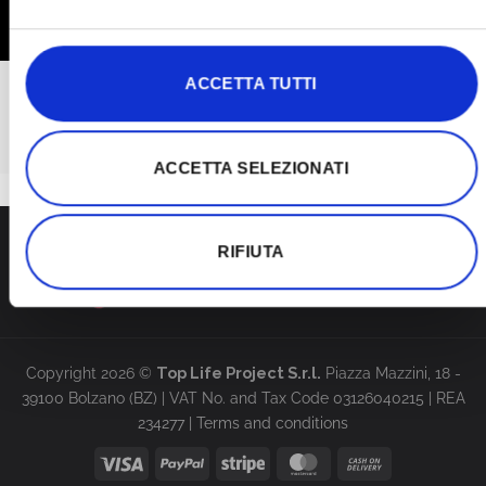
PLEASE CONTACT
ACCETTA TUTTI
support@red-therapy.com
ACCETTA SELEZIONATI
RIFIUTA
Copyright 2026 ©
Top Life Project S.r.l.
Piazza Mazzini, 18 -
39100 Bolzano (BZ) | VAT No. and Tax Code 03126040215 | REA
234277 |
Terms and conditions