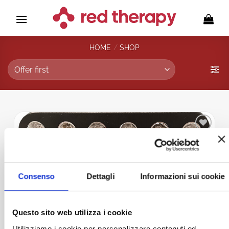
Skip
to
content
HOME
/
SHOP
Add to
wishlist
Consenso
Dettagli
Informazioni sui cookie
Questo sito web utilizza i cookie
Utilizziamo i cookie per personalizzare contenuti ed