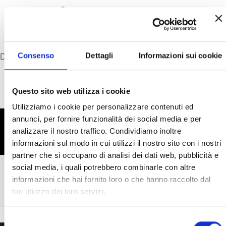
Zum
Inhalt
springen
Consenso
Dettagli
Informazioni sui cookie
Die Photobiomodulation
Questo sito web utilizza i cookie
Utilizziamo i cookie per personalizzare contenuti ed
annunci, per fornire funzionalità dei social media e per
BEI FRAGEN KONTAKTIERE
analizzare il nostro traffico. Condividiamo inoltre
BITTE
informazioni sul modo in cui utilizzi il nostro sito con i nostri
partner che si occupano di analisi dei dati web, pubblicità e
social media, i quali potrebbero combinarle con altre
support@red-therapy.com
informazioni che hai fornito loro o che hanno raccolto dal
tuo utilizzo dei loro servizi.
Selezione