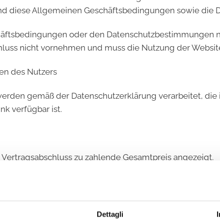
ßend diese Allgemeinen Geschäftsbedingungen sowie die
häftsbedingungen oder den Datenschutzbestimmungen nic
schluss nicht vornehmen und muss die Nutzung der Websi
en des Nutzers
rden gemäß der Datenschutzerklärung verarbeitet, die i
k verfügbar ist.
 Vertragsabschluss zu zahlende Gesamtpreis angezeigt.
en“ kann der Nutzer zwischen den folgenden zwei Zahlun
hlt wird, kommt der Vertrag mit der Bestätigung des Zah
Dettagli
n z. B. per Kreditkarte, Debitkarte, Google Pay oder App