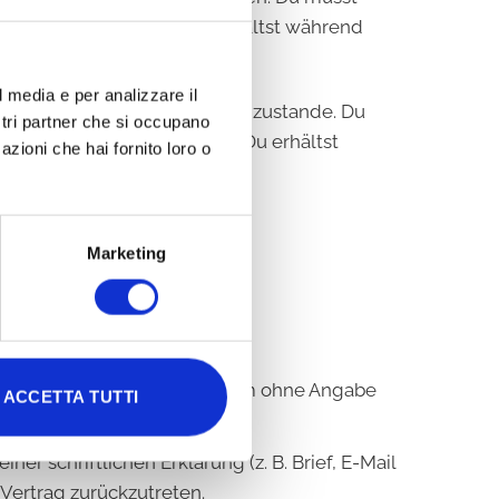
gsauftrag bestätigen. Du erhältst während
l media e per analizzare il
 Zahlungsauftrags an PayPal zustande. Du
ostri partner che si occupano
ahlungsauftrag bestätigen. Du erhältst
azioni che hai fornito loro o
osten an.
Marketing
en.
Frist von vierzehn Tagen zu, um ohne Angabe
ACCETTA TUTTI
r schriftlichen Erklärung (z. B. Brief, E-Mail
Vertrag zurückzutreten.