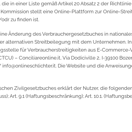
ie in einer Liste gemäß Artikel 20 Absatz 2 der Richtlini
Kommission stellt eine Online-Plattform zur Online-Strei
dr zu finden ist.
eine Änderung des Verbrauchergesetzbuches in nationale
er alternativen Streitbeilegung mit dem Unternehmen. In 
gsstelle für Verbraucherstreitigkeiten aus E-Commerce-Ve
U) – Conciliareonline.it, Via Dodiciville 2, I-39100 Bozen 
 / info@onlineschlichter.it. Die Website und die Anweisun
ischen Zivilgesetzbuches erklärt der Nutzer, die folgend
uss); Art. 9.1 (Haftungsbeschränkung); Art. 10.1. (Haftungs