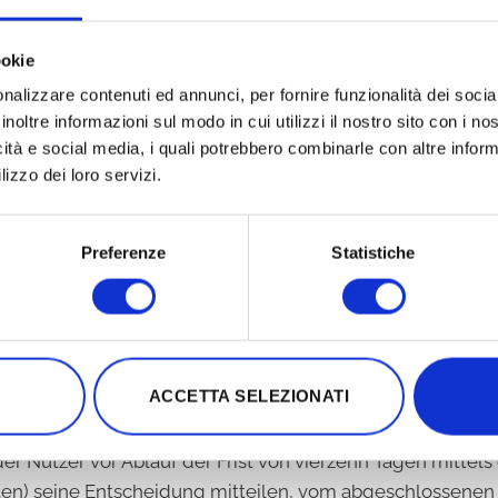
n, dich mit deinen Zugangsdaten anmelden und den Zahlun
ekt von Stripe. Es fallen keine zusätzlichen Kosten an.
ookie
nalizzare contenuti ed annunci, per fornire funzionalità dei socia
wählt wird, kommt der Vertrag mit der Bestätigung des
inoltre informazioni sul modo in cui utilizzi il nostro sito con i n
trieren, dich mit deinen Zugangsdaten anmelden und den Z
icità e social media, i quali potrebbero combinarle con altre inform
ungen direkt von PayPal. Es fallen keine zusätzlichen K
lizzo dei loro servizi.
ptiert.
Preferenze
Statistiche
der Schadensersatzansprüche gegenüber dem Unternehm
gemäß Art. 52 des Gesetzesdekrets Nr. 206 von 2005 eine 
ACCETTA SELEZIONATI
utzer vor Ablauf der Frist von vierzehn Tagen mittels eine
ten) seine Entscheidung mitteilen, vom abgeschlossenen 