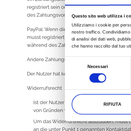
registriert sein oder dich zuvor registriere
des Zahlungsvorgangs weitere Anweisungen dir
Questo sito web utilizza i c
Utilizziamo i cookie per perso
PayPal: Wenn die Zahlungsmethode PayPal ge
nostro traffico. Condividiamo 
musst registriert sein oder dich zuvor regis
di analisi dei dati web, pubbl
während des Zahlungsvorgangs weitere Anweis
che hanno raccolto dal tuo uti
Andere Zahlungsmethoden werden nicht akze
Selezione
Necessari
del
Der Nutzer hat keine weiteren Ansprüche o
consenso
Widerrufsrecht
Ist der Nutzer ein Verbraucher, steht ihm 
RIFIUTA
von Gründen vom Vertrag zurückzutreten.
Um das Widerrufsrecht auszuüben, muss der N
an die unter Punkt 1 genannten Kontaktda