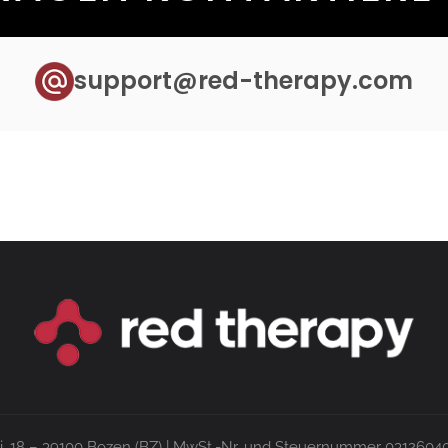
support@red-therapy.com
i, 18 – 39100 Bozen (BZ) | MwSt.-Nr. und Steuernummer 03126040