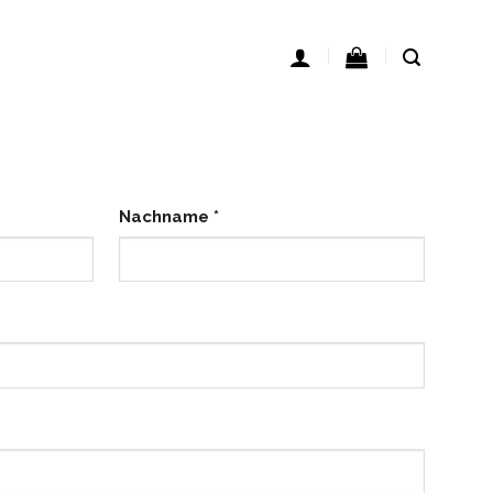
Nachname
*
lich