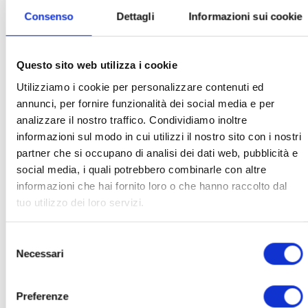
Consenso
Dettagli
Informazioni sui cookie
Infrarot wirkt tiefer und unterstützt die Regeneration
sowie den Abbau von Stress und Müdigkeit.
Questo sito web utilizza i cookie
Utilizziamo i cookie per personalizzare contenuti ed
Bewegung
annunci, per fornire funzionalità dei social media e per
Die NIR-Therapie (Nahinfrarot) verbessert die Gesundheit
analizzare il nostro traffico. Condividiamo inoltre
des Bewegungsapparats:
informazioni sul modo in cui utilizzi il nostro sito con i nostri
partner che si occupano di analisi dei dati web, pubblicità e
erhöht die Gelenkbeweglichkeit,
social media, i quali potrebbero combinarle con altre
informazioni che hai fornito loro o che hanno raccolto dal
verringert Steifheit und Entzündungen,
tuo utilizzo dei loro servizi.
unterstützt die Kollagensynthese in Knochen, Sehnen
und Bändern,
Selezione
kann zur Verbesserung der Knochendichte beitragen
Necessari
del
und so das Risiko von Knochenbrüchen verringern
consenso
Preferenze