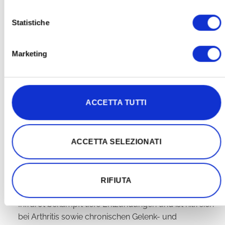
Psychische und kognitive Gesundheit
Statistiche
Rotes Licht:
verbessert die Stimmung, stimuliert die
Serotoninproduktion, reguliert den Tagesrhythmus.
Marketing
Infrarotlicht:
dringt ins Gehirn ein, steigert die
neuronale Energie, fördert die Neurogenese (neue
Neuronen), verbessert Gedächtnis, Konzentration und
Stressresilienz.
ACCETTA TUTTI
Entzündungshemmung
ACCETTA SELEZIONATI
Rotes Licht wirkt auf die oberflächlichen
Hautschichten: Es verbessert die Mikrozirkulation,
fördert antioxidative Prozesse und lindert
RIFIUTA
Hautsymptome wie Akne, Ekzeme und Rosazea.
Infrarot bekämpft tiefe Entzündungen und ist hilfreich
bei Arthritis sowie chronischen Gelenk- und