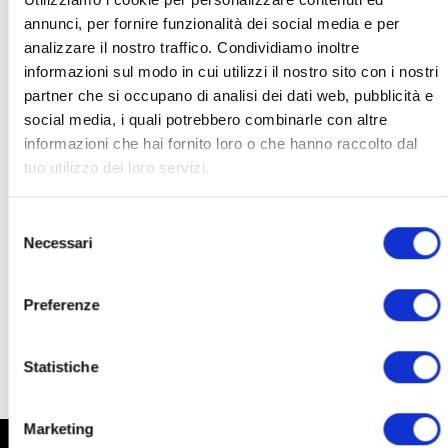
annunci, per fornire funzionalità dei social media e per
Red Therapy ist eine Marke der
Top Life Project S.r.l
die
analizzare il nostro traffico. Condividiamo inoltre
Lampen für die Photobiomodulation vertreibt.
informazioni sul modo in cui utilizzi il nostro sito con i nostri
partner che si occupano di analisi dei dati web, pubblicità e
KATEGORIEN
social media, i quali potrebbero combinarle con altre
informazioni che hai fornito loro o che hanno raccolto dal
tuo utilizzo dei loro servizi.
Photobiomodulation
(1)
Selezione
ARCHIV
Necessari
del
consenso
August 2023
(1)
Preferenze
Statistiche
Marketing