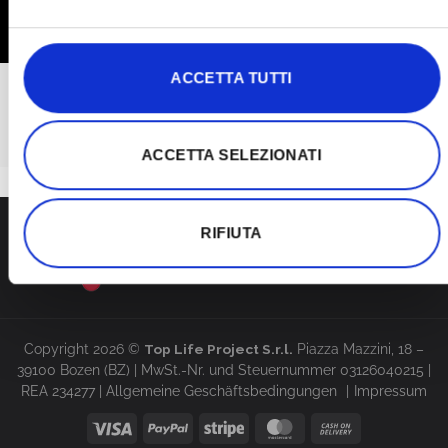
BEI FRAGEN KONTAKTIERE
BITTE
ACCETTA TUTTI
support@red-therapy.com
ACCETTA SELEZIONATI
RIFIUTA
Copyright 2026 ©
Top Life Project S.r.l.
Piazza Mazzini, 18 –
39100 Bozen (BZ) | MwSt.-Nr. und Steuernummer 03126040215 |
REA 234277 |
Allgemeine Geschäftsbedingungen
Impressum