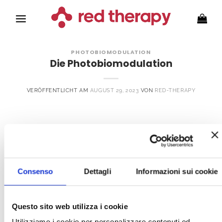
Zum
Inhalt
springen
PHOTOBIOMODULATION
Die Photobiomodulation
VERÖFFENTLICHT AM
AUGUST 29, 2023
VON
RED-THERAPY
WEITERLESEN
→
Veröffentlicht am
fotobiomodulazione
Consenso
Dettagli
Informazioni sui cookie
Questo sito web utilizza i cookie
ÜBER UNS
Utilizziamo i cookie per personalizzare contenuti ed