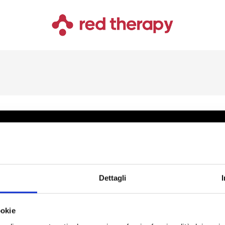
FRAGEN KONTAKTIERE 
Dettagli
support@red-therapy.com
ookie