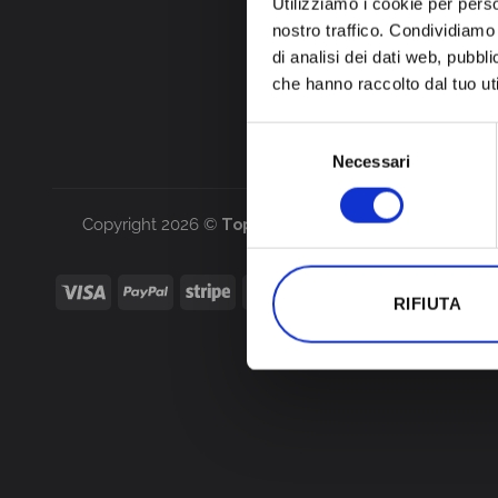
Utilizziamo i cookie per perso
nostro traffico. Condividiamo 
di analisi dei dati web, pubbl
che hanno raccolto dal tuo uti
Selezione
Necessari
del
consenso
Copyright 2026 ©
Top Life Project S.r.l.
Piazza Mazzin
RIFIUTA