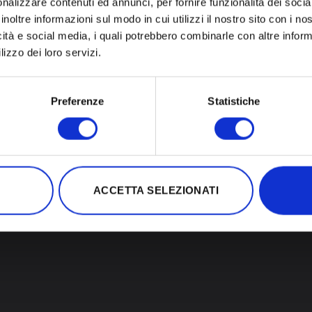
nalizzare contenuti ed annunci, per fornire funzionalità dei socia
inoltre informazioni sul modo in cui utilizzi il nostro sito con i n
icità e social media, i quali potrebbero combinarle con altre inform
lizzo dei loro servizi.
Preferenze
Statistiche
i, 18 – 39100 Bozen (BZ) | MwSt.-Nr. und Steuernummer 03126040
Impressum
ACCETTA SELEZIONATI