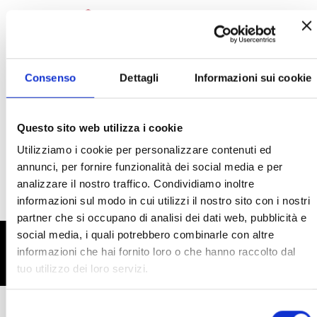
Zum
Inhalt
springen
Consenso
Dettagli
Informazioni sui cookie
Melde dich bei deinem Konto an
, um
Kommunikationseinstellungen
Questo sito web utilizza i cookie
festzulegen.
Utilizziamo i cookie per personalizzare contenuti ed
annunci, per fornire funzionalità dei social media e per
analizzare il nostro traffico. Condividiamo inoltre
informazioni sul modo in cui utilizzi il nostro sito con i nostri
partner che si occupano di analisi dei dati web, pubblicità e
social media, i quali potrebbero combinarle con altre
BEI FRAGEN KONTAKTIERE
informazioni che hai fornito loro o che hanno raccolto dal
BITTE
tuo utilizzo dei loro servizi.
Selezione