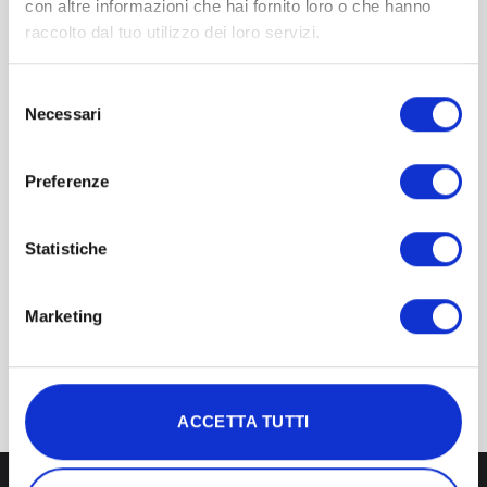
con altre informazioni che hai fornito loro o che hanno
raccolto dal tuo utilizzo dei loro servizi.
Selezione
Necessari
del
consenso
Preferenze
PHOTOBIOMODULATION
Maschera a fotobiomodulazione Ante
Statistiche
a 2.0
(7)
Marketing
740,00
€
Bewertet
inkl. MwSt.
mit
4.86
von 5
IN DEN WARENKORB
ACCETTA TUTTI