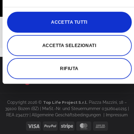
BITTE
ACCETTA TUTTI
support@red-therapy.com
ACCETTA SELEZIONATI
RIFIUTA
Copyright 2026 ©
Top Life Project S.r.l.
Piazza Mazzini, 18 –
39100 Bozen (BZ) | MwSt.-Nr. und Steuernummer 03126040215 |
REA 234277 |
Allgemeine Geschäftsbedingungen
Impressum