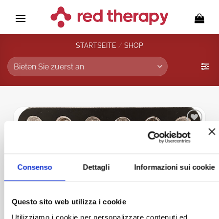
Zum
Inhalt
springen
STARTSEITE
/
SHOP
Zur
Wunschliste
hinzufügen
Consenso
Dettagli
Informazioni sui cookie
Questo sito web utilizza i cookie
Utilizziamo i cookie per personalizzare contenuti ed