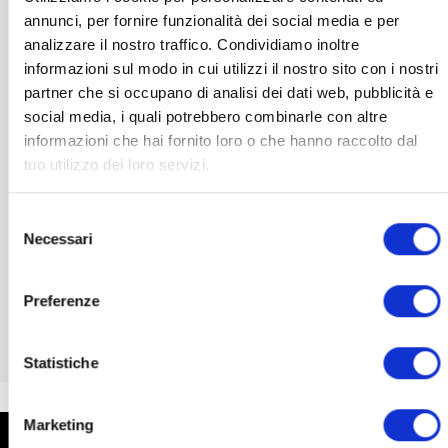
annunci, per fornire funzionalità dei social media e per
analizzare il nostro traffico. Condividiamo inoltre
informazioni sul modo in cui utilizzi il nostro sito con i nostri
partner che si occupano di analisi dei dati web, pubblicità e
social media, i quali potrebbero combinarle con altre
informazioni che hai fornito loro o che hanno raccolto dal
tuo utilizzo dei loro servizi.
PHOTOBIOMODULATION
Vega Pulsar – Die neue Dimension der
Selezione
Photomedizin für zu Hause
Necessari
del
989,00
€
consenso
inkl. MwSt.
Preferenze
IN DEN WARENKORB
Statistiche
Marketing
BEI FRAGEN KONTAKTIERE