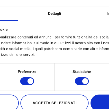
Dettagli
ookie
nalizzare contenuti ed annunci, per fornire funzionalità dei socia
inoltre informazioni sul modo in cui utilizzi il nostro sito con i n
icità e social media, i quali potrebbero combinarle con altre inform
usa per cui non trovi la mail
con le tue credenziali è che
H
lizzo dei loro servizi.
RRATA
ZIONE
Preferenze
Statistiche
cliente TOPLIFE o di un sito dello stesso network le cre
che per Red-Therapy e VICEVERSA
, quindi se resetti la
ta anche per gli altri siti del network Toplife.
vi e sei sicuro che la mail che hai inserito è corretta
prova a 
ACCETTA SELEZIONATI