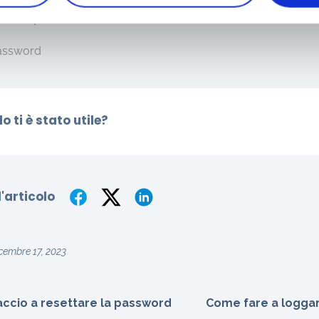
PAM
della tua mail,
altrimenti nessun problema
vai sulla p
 link qui sotto
password
lo ti è stato utile?
l'articolo
cembre 17, 2023
ccio a resettare la password
Come fare a loggars