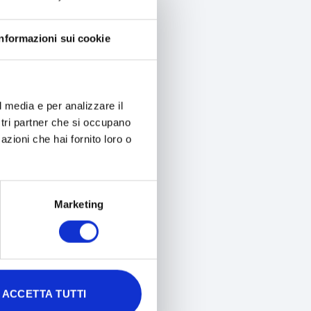
Informazioni sui cookie
l media e per analizzare il
ostri partner che si occupano
azioni che hai fornito loro o
AI INSERITO LA MAIL IN
Marketing
denziali di accesso
 password, la nuova password
controllare nella
ACCETTA TUTTI