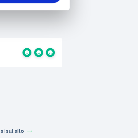
agina di recupero della
i sul sito