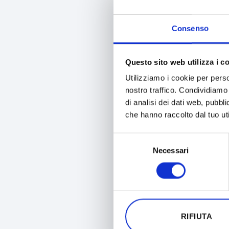
Consenso
Questo sito web utilizza i c
Utilizziamo i cookie per perso
nostro traffico. Condividiamo 
di analisi dei dati web, pubbl
La prima ca
che hanno raccolto dal tuo uti
MANIERA E
Selezione
ATTEN
Necessari
del
consenso
Se sei già 
valgono an
verrà imposta
Se non la tro
RIFIUTA