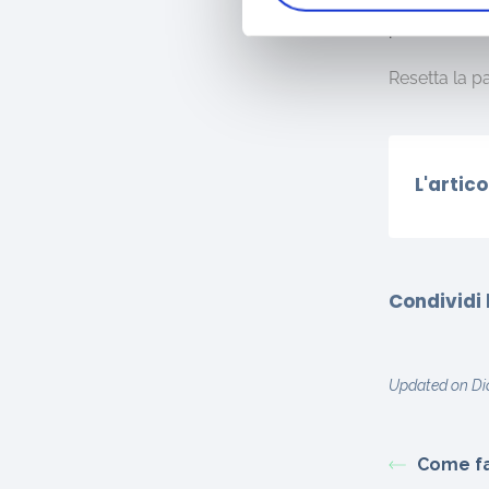
cartella S
password dal
Resetta la 
L'artico
Condividi 
Updated on Di
Come fa