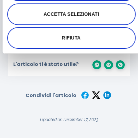
è corretta
prova a controllare nella
cartella SPAM
della tua mail,
altrimenti nessun
ACCETTA SELEZIONATI
problema
vai sulla pagina di recupero della
password dal link qui sotto
RIFIUTA
Resetta la password
L'articolo ti è stato utile?
Condividi l'articolo
Updated on December 17, 2023