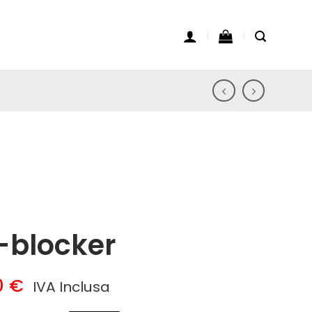
-blocker
Fascia
0
€
IVA Inclusa
di