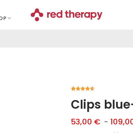
OP
Valutato
5
Clips blue
4.60
su 5
su base di
recensioni
53,00
€
-
109,0