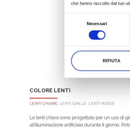
che hanno raccolto dal tuo uti
Selezione
Necessari
del
consenso
D
LEGGI QUI SOTTO I D
RIFIUTA
COLORE LENTI
LENTI CHIARE
LENTI GIALLE
LENTI ROSSE
Le lenti chiare sono progettate per un uso di gior
all’illuminazione artificiale durante il giorno. 
casalinghe. L’illuminazione artificiale, in parti