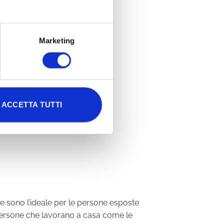
Marketing
(5)
OME TI PROTEGGERANNO
ACCETTA TUTTI
iare sono l’ideale per le persone esposte
 di persone che lavorano a casa come le
 digitali come smartphone, tablet, laptop o