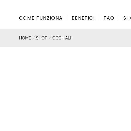
Salta
ai
COME FUNZIONA
BENEFICI
FAQ
SH
contenuti
HOME
/
SHOP
/
OCCHIALI