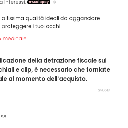
prezzo:
da
53,00 €
 altissima qualità ideali da agganciare
a
r proteggere i tuoi occhi
109,00 €
vo medicale
licazione della detrazione fiscale sui
chiali e clip, è necessario che forniate
cale al momento dell’acquisto.
SVUOTA
usa