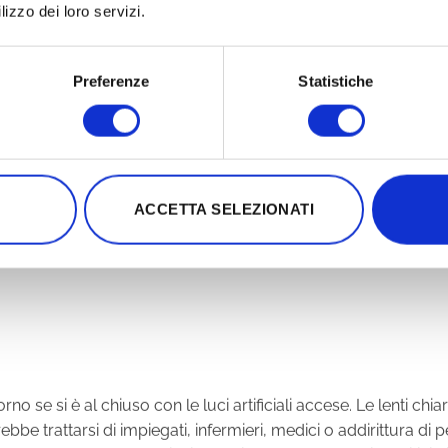
lizzo dei loro servizi.
Leggi qui sotto i dettagli sulle varie lenti
Certificate CE
Preferenze
Statistiche
ESCRIZIONE
INFORMAZIONI AGGIUNTIVE
RECENSIONI 
ETTAGLI DELLE LENTI BLUE BLOCKER E SU C
ACCETTA SELEZIONATI
no se si è al chiuso con le luci artificiali accese. Le lenti ch
Potrebbe trattarsi di impiegati, infermieri, medici o addirittura
colare la luce blu, durante il giorno viene emessa da dispositivi