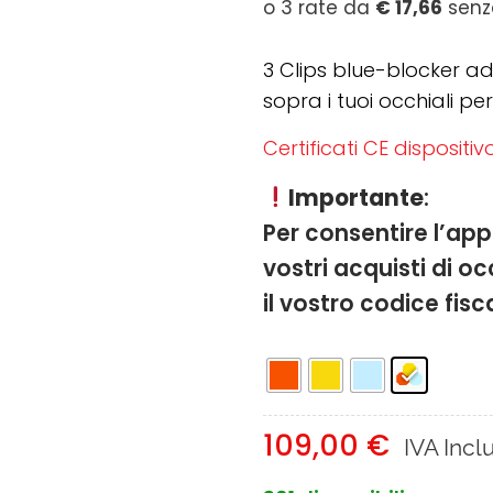
Add to
wishlist
3 Clips blue-blocker ad
sopra i tuoi occhiali pe
Certificati CE dispositi
Importante
:
Per consentire l’app
vostri acquisti di oc
il vostro codice fis
109,00
€
IVA Incl