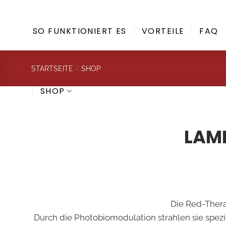
Zum
Inhalt
SO FUNKTIONIERT ES
VORTEILE
FAQ
springen
STARTSEITE
/
SHOP
SHOP
LAM
Die Red-Thera
Durch die Photobiomodulation strahlen sie spez