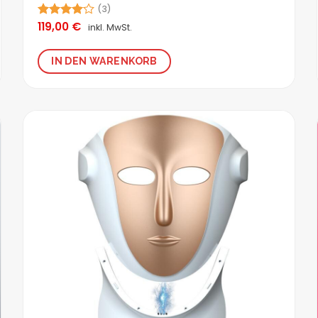
(3)
119,00
€
Bewertet
inkl. MwSt.
mit
4.00
von 5
IN DEN WARENKORB
Zur
Wunschliste
hinzufügen