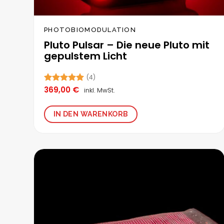
PHOTOBIOMODULATION
Pluto Pulsar – Die neue Pluto mit
gepulstem Licht
(4)
369,00
€
Bewertet
inkl. MwSt.
mit
5.00
von 5
IN DEN WARENKORB
Zur
Wunschliste
hinzufügen