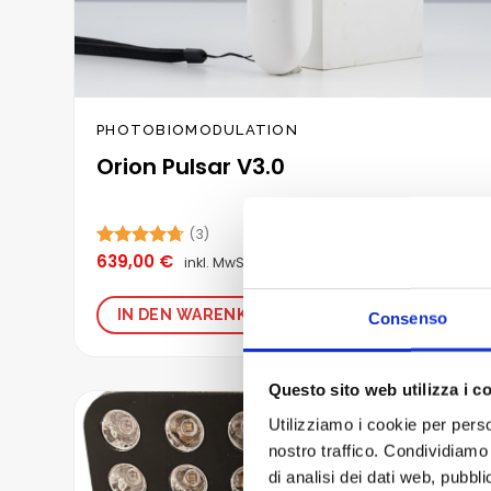
PHOTOBIOMODULATION
Orion Pulsar V3.0
(3)
639,00
€
Bewertet
inkl. MwSt.
mit
4.67
von 5
IN DEN WARENKORB
Consenso
Questo sito web utilizza i c
Utilizziamo i cookie per perso
nostro traffico. Condividiamo 
Zur
Wunschliste
di analisi dei dati web, pubbl
hinzufügen