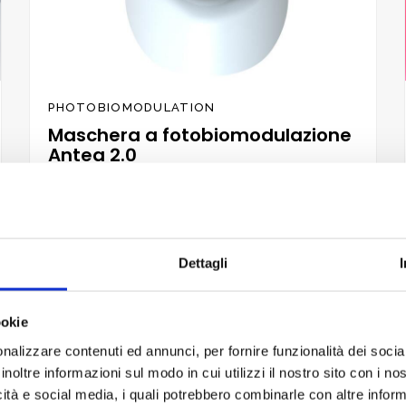
PHOTOBIOMODULATION
Maschera a fotobiomodulazione
Antea 2.0
(7)
740,00
€
Bewertet
inkl. MwSt.
mit
4.86
von 5
IN DEN WARENKORB
Dettagli
ookie
nalizzare contenuti ed annunci, per fornire funzionalità dei socia
inoltre informazioni sul modo in cui utilizzi il nostro sito con i n
Zur
Wunschliste
icità e social media, i quali potrebbero combinarle con altre inform
hinzufügen