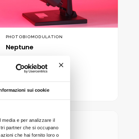
PHOTOBIOMODULATION
Neptune
(6)
640,00
€
Bewertet
inkl. MwSt.
mit
5.00
von 5
IN DEN WARENKORB
Informazioni sui cookie
l media e per analizzare il
ostri partner che si occupano
Zur
Wunschliste
azioni che hai fornito loro o
hinzufügen