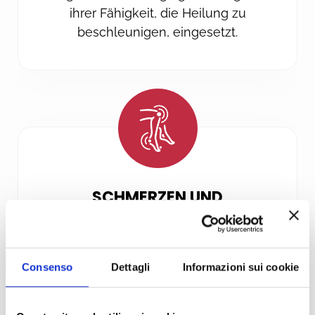
ihrer Fähigkeit, die Heilung zu
beschleunigen, eingesetzt.
SCHMERZEN UND
ENTZÜNDUNGEN
Die Photobiomodulationstherapie
wird erfolgreich bei der Behandlung
Consenso
Dettagli
Informazioni sui cookie
von akuten und chronischen
Entzündungen und Schmerzen