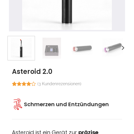
Asteroid 2.0
(
3
Kundenrezensionen)
Bewertet
3
mit
4.00
von 5,
Schmerzen und Entzündungen
basierend
auf
Kundenbewertungen
Asteroid ist ein Gerät zur
präzise