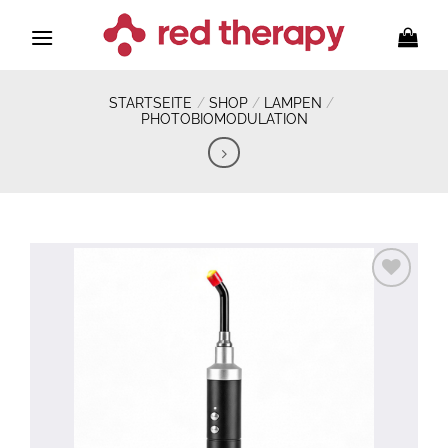
Zum
Inhalt
springen
STARTSEITE
/
SHOP
/
LAMPEN
/
PHOTOBIOMODULATION
Zur
Wunschliste
hinzufügen