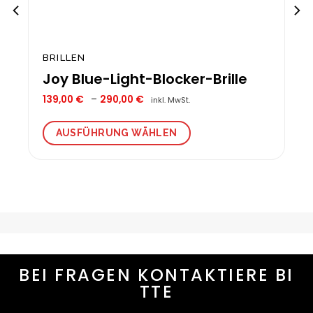
BRILLEN
Joy Blue-Light-Blocker-Brille
Preisspanne:
139,00
€
–
290,00
€
inkl. MwSt.
139,00 €
bis
290,00 €
AUSFÜHRUNG WÄHLEN
Dieses
Produkt
weist
mehrere
Varianten
auf.
Die
Optionen
können
BEI FRAGEN KONTAKTIERE BI
auf
TTE
der
Produktseite