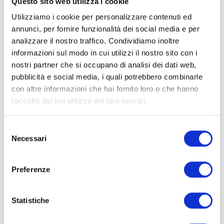
Questo sito web utilizza i cookie
eingesetzt. Beispiele für akute und
chronische Beschwerden sind:
Utilizziamo i cookie per personalizzare contenuti ed
Verstauchungen, Zahnschmerzen,
annunci, per fornire funzionalità dei social media e per
analizzare il nostro traffico. Condividiamo inoltre
Lippenherpes, Migräne, zervikale
informazioni sul modo in cui utilizzi il nostro sito con i
Kopfschmerzen, Rückenschmerzen,
nostri partner che si occupano di analisi dei dati web,
Muskelüberlastung und Schmerzen
pubblicità e social media, i quali potrebbero combinarle
an den Nervenwurzeln wie Ischias.
con altre informazioni che hai fornito loro o che hanno
raccolto dal tuo utilizzo dei loro servizi.
Selezione
Necessari
del
consenso
Preferenze
SCHLAFQUALITÄT
Statistiche
Die Bestrahlung des gesamten