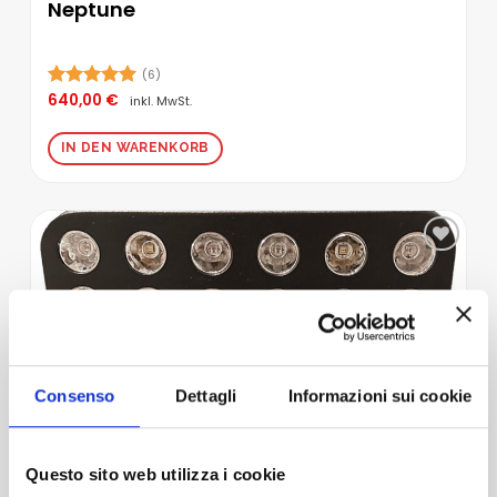
Neptune
(6)
640,00
€
Bewertet
inkl. MwSt.
mit
5.00
von 5
IN DEN WARENKORB
Zur
Wunschliste
hinzufügen
Consenso
Dettagli
Informazioni sui cookie
Questo sito web utilizza i cookie