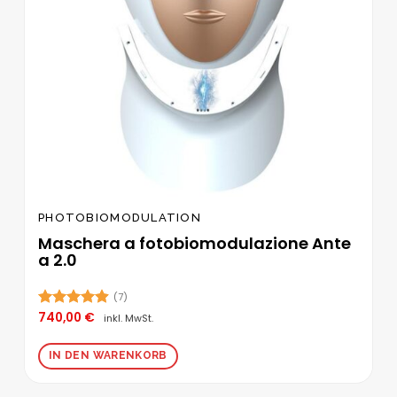
PHOTOBIOMODULATION
Maschera a fotobiomodulazione Ante
a 2.0
(7)
740,00
€
Bewertet
inkl. MwSt.
mit
4.86
von 5
IN DEN WARENKORB