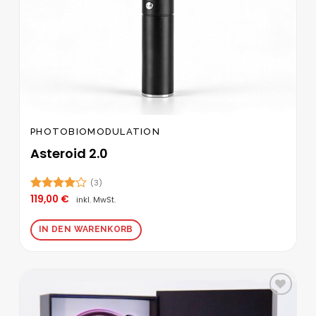
PHOTOBIOMODULATION
Asteroid 2.0
(3)
119,00
€
Bewertet
inkl. MwSt.
mit
4.00
von 5
IN DEN WARENKORB
Zur
Wunschliste