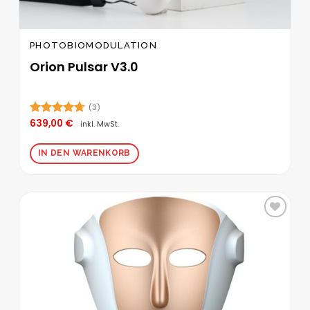
PHOTOBIOMODULATION
Orion Pulsar V3.0
(3)
639,00
€
Bewertet
inkl. MwSt.
mit
4.67
von 5
IN DEN WARENKORB
Zur
Wunschliste
hinzufügen