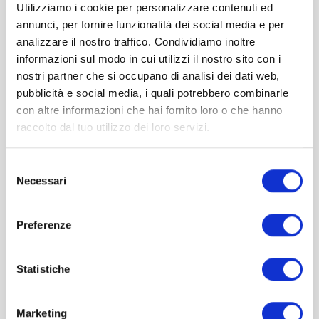
Utilizziamo i cookie per personalizzare contenuti ed
annunci, per fornire funzionalità dei social media e per
analizzare il nostro traffico. Condividiamo inoltre
informazioni sul modo in cui utilizzi il nostro sito con i
nostri partner che si occupano di analisi dei dati web,
pubblicità e social media, i quali potrebbero combinarle
con altre informazioni che hai fornito loro o che hanno
PHOTOBIOMODULATION
raccolto dal tuo utilizzo dei loro servizi.
Vega Pulsar – Die neue Dimension der
Photomedizin für zu Hause
Selezione
Necessari
del
989,00
€
inkl. MwSt.
consenso
IN DEN WARENKORB
Preferenze
Statistiche
Zur
Wunschliste
Marketing