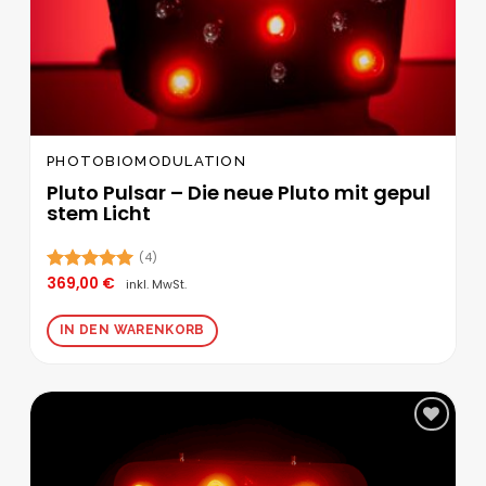
PHOTOBIOMODULATION
Pluto Pulsar – Die neue Pluto mit gepul
stem Licht
(4)
369,00
€
Bewertet
inkl. MwSt.
mit
5.00
von 5
IN DEN WARENKORB
Zur
Wunschliste
hinzufügen