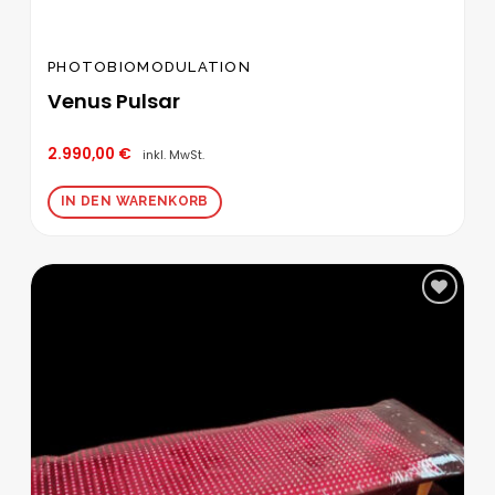
PHOTOBIOMODULATION
Venus Pulsar
2.990,00
€
inkl. MwSt.
IN DEN WARENKORB
Zur
Wunschliste
hinzufügen