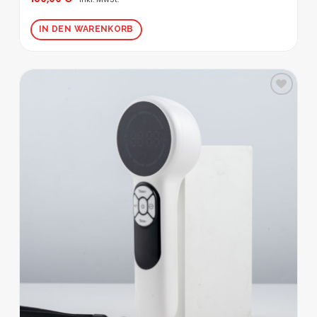
mit
5.00
von 5
IN DEN WARENKORB
Zur
Wunschliste
hinzufügen