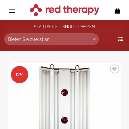
Zum
Inhalt
springen
STARTSEITE
/
SHOP
/
LAMPEN
Zur
Wunschliste
hinzufügen