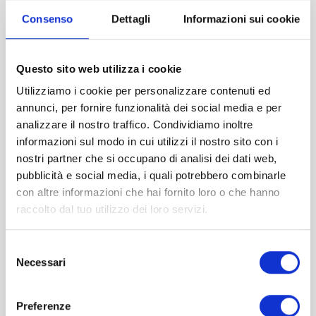
mit
5.00
Consenso
Dettagli
Informazioni sui cookie
von 5
IN DEN WARENKORB
Questo sito web utilizza i cookie
Utilizziamo i cookie per personalizzare contenuti ed
Zur
annunci, per fornire funzionalità dei social media e per
Wunschliste
analizzare il nostro traffico. Condividiamo inoltre
hinzufügen
informazioni sul modo in cui utilizzi il nostro sito con i
nostri partner che si occupano di analisi dei dati web,
pubblicità e social media, i quali potrebbero combinarle
con altre informazioni che hai fornito loro o che hanno
raccolto dal tuo utilizzo dei loro servizi.
Selezione
Necessari
del
consenso
Preferenze