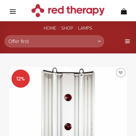
Skip
to
content
HOME
/
SHOP
/
LAMPS
Add to
wishlist