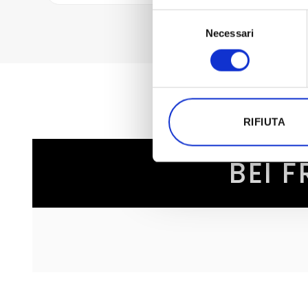
Selezione
Necessari
del
consenso
RIFIUTA
BEI 