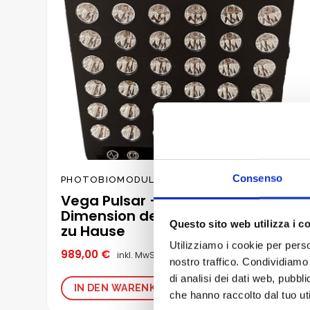
Consenso
PHOTOBIOMODULATION
Vega Pulsar – Die neue
Dimension der Photomedizin für
Questo sito web utilizza i c
zu Hause
Utilizziamo i cookie per perso
989,00
€
inkl. MwSt.
nostro traffico. Condividiamo 
di analisi dei dati web, pubbl
IN DEN WARENKORB
che hanno raccolto dal tuo uti