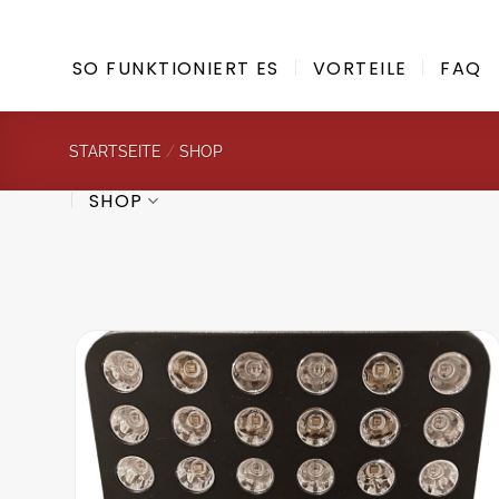
Zum
Inhalt
SO FUNKTIONIERT ES
VORTEILE
FAQ
springen
STARTSEITE
/
SHOP
SHOP
Zur
Wunschliste
hinzufügen