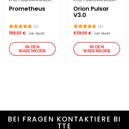
Prometheus
Orion Pulsar
V3.0
(2)
(3)
189,00
€
639,00
€
Bewertet
Bewertet
inkl. MwSt.
inkl. MwSt.
mit
5.00
mit
4.67
von 5
von 5
IN DEN
IN DEN
WARENKORB
WARENKORB
BEI FRAGEN KONTAKTIERE BI
TTE