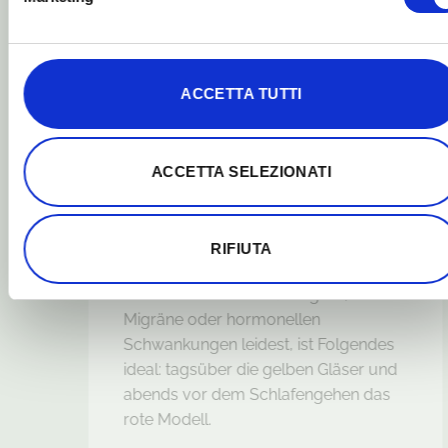
du kaufen solltest...
Wenn es dir im Allgemeinen gut geht,
du keine besonderen Beschwerden
ACCETTA TUTTI
hast und lediglich deine Energie und
geistige Klarheit steigern möchtest, ist
Folgendes ideal: Kaufe zwei Brillen -
eine helle (zum Tragen bei der Arbeit
ACCETTA SELEZIONATI
und zu Hause tagsüber) und eine
zweite rote, die du 2–3 Stunden vor
dem Schlafengehen trägst. Wenn du
RIFIUTA
hingegen unter schwerwiegenderen
Problemen wie Schlaflosigkeit,
Migräne oder hormonellen
Schwankungen leidest, ist Folgendes
ideal: tagsüber die gelben Gläser und
abends vor dem Schlafengehen das
rote Modell.