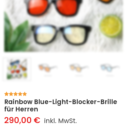
Rainbow Blue-Light-Blocker-Brille
Bewertet
3
mit
5.00
für Herren
von 5,
basierend
290,00
€
inkl. MwSt.
auf
Kundenbewertungen