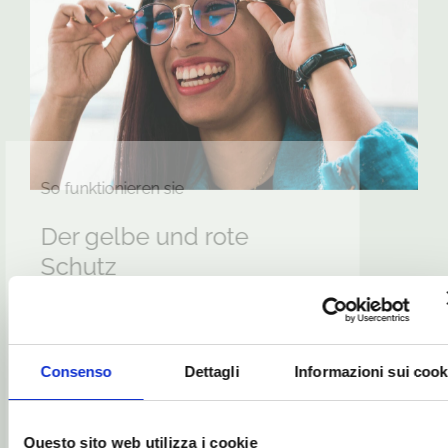
So funktionieren sie
Der gelbe und rote
Schutz
Rote Gläser sollten von allen getragen
werden, die abends künstlichem Licht
ausgesetzt sind und zufriedenstellend
schlafen möchten, um die
Consenso
Dettagli
Informazioni sui cook
„regenerative“ REM-Schlafphase zu
erreichen.
Questo sito web utilizza i cookie