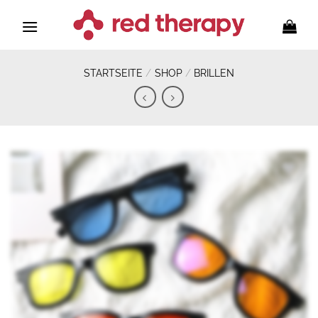
Zum
Inhalt
springen
STARTSEITE
/
SHOP
/
BRILLEN
Zur
Wunschliste
hinzufügen