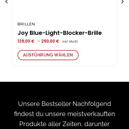
BRILLEN
Joy Blue-Light-Blocker-Brille
Preisspanne:
139,00
€
–
290,00
€
inkl. MwSt.
139,00 €
bis
290,00 €
AUSFÜHRUNG WÄHLEN
Dieses
Produkt
weist
mehrere
Varianten
auf.
Die
Unsere Bestseller Nachfolgend
Optionen
können
findest du unsere meistverkauften
auf
der
Produkte aller Zeiten, darunter