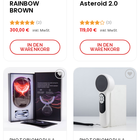
RAINBOW
Asteroid 2.0
BROWN
(2)
(3)
300,00
€
119,00
€
Bewertet
Bewertet
inkl. MwSt.
inkl. MwSt.
mit
5.00
mit
4.00
von 5
von 5
IN DEN
IN DEN
WARENKORB
WARENKORB
Zur
Zur
Wunschliste
Wunschliste
hinzufügen
hinzufügen
PHOTOBIOMODULATION
PHOTOBIOMODULATION