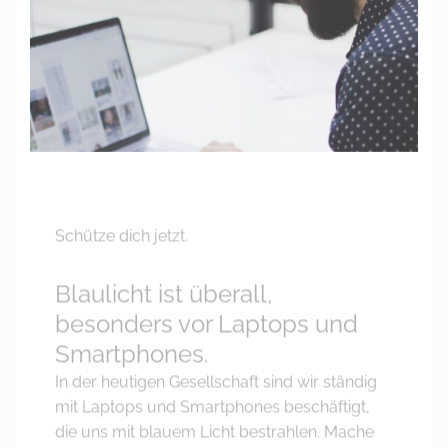
Schütze dich jetzt.
Blaulicht ist überall,
besonders vor Laptops und
Smartphones.
In der heutigen Gesellschaft sind wir ständig
mit Laptops und Smartphones beschäftigt,
die uns mit blauem Licht bestrahlen. Mache
es zur Gewohnheit und schütze dich mit
unseren Blue-Light-Blocker-Brillen.