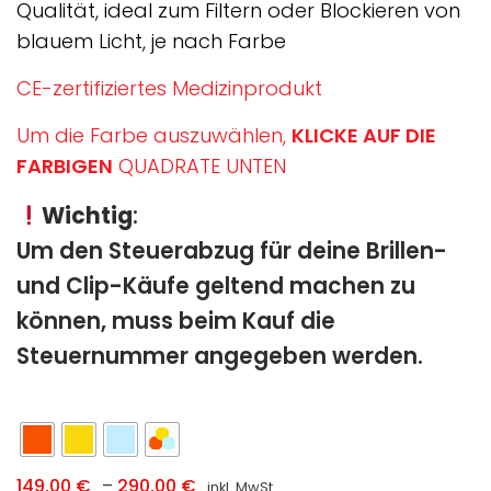
290,00 €
Qualität, ideal zum Filtern oder Blockieren von
blauem Licht, je nach Farbe
CE-zertifiziertes Medizinprodukt
Um die Farbe auszuwählen,
KLICKE AUF DIE
FARBIGEN
QUADRATE UNTEN
Wichtig
:
Um den Steuerabzug für deine Brillen-
und Clip-Käufe geltend machen zu
können, muss beim Kauf die
Steuernummer angegeben werden.
Preisspanne:
149,00
€
–
290,00
€
inkl. MwSt.