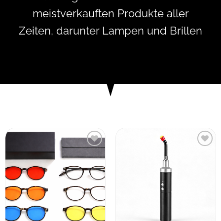
Produktseite
meistverkauften Produkte aller
gewählt
werden
Zeiten, darunter Lampen und Brillen
Zur
Zur
Wunschliste
Wunschliste
hinzufügen
hinzufügen