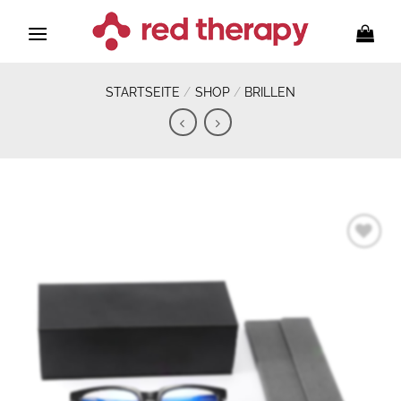
Zum
Inhalt
springen
STARTSEITE
/
SHOP
/
BRILLEN
Zur
Wunschliste
hinzufügen