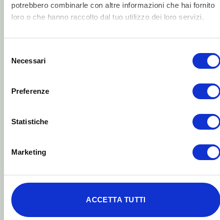
potrebbero combinarle con altre informazioni che hai fornito
loro o che hanno raccolto dal tuo utilizzo dei loro servizi.
Rote Gläser sollten von allen getragen
werden, die abends künstlichem Licht
ausgesetzt sind und zufriedenstellend
Selezione
schlafen möchten, um die
Necessari
del
„regenerative“ REM-Schlafphase zu
consenso
erreichen.
Preferenze
Statistiche
Marketing
ACCETTA TUTTI