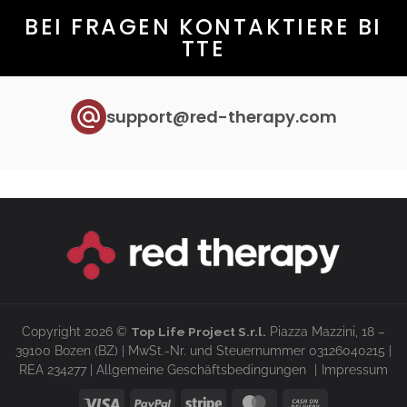
BEI FRAGEN KONTAKTIERE BI
TTE
support@red-therapy.com
Copyright 2026 ©
Top Life Project S.r.l.
Piazza Mazzini, 18 –
39100 Bozen (BZ) | MwSt.-Nr. und Steuernummer 03126040215 |
REA 234277 |
Allgemeine Geschäftsbedingungen
Impressum