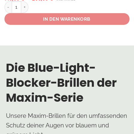
149,00 €
Occhiali blue-blocker Maxim Menge
bis
290,00 €
IN DEN WARENKORB
Die Blue-Light-
Blocker-Brillen der
Maxim-Serie
Unsere Maxim-Brillen für den umfassenden
Schutz deiner Augen vor blauem und