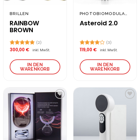
BRILLEN
PHOTOBIOMODULATION
RAINBOW
Asteroid 2.0
BROWN
(2)
(3)
300,00
€
119,00
€
Bewertet
Bewertet
inkl. MwSt.
inkl. MwSt.
mit
5.00
mit
4.00
von 5
von 5
IN DEN
IN DEN
WARENKORB
WARENKORB
Zur
Zur
Wunschliste
Wunschliste
hinzufügen
hinzufügen