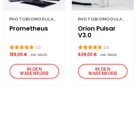
PHOTOBIOMODULATION
PHOTOBIOMODULATION
Prometheus
Orion Pulsar
V3.0
(2)
(3)
189,00
€
639,00
€
Bewertet
Bewertet
inkl. MwSt.
inkl. MwSt.
mit
5.00
mit
4.67
von 5
von 5
IN DEN
IN DEN
WARENKORB
WARENKORB