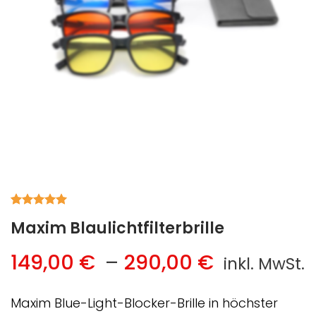
Bewertet
1
Maxim Blaulichtfilterbrille
mit
5.00
von 5,
basierend
Preisspan
149,00
€
–
290,00
€
inkl. MwSt.
auf
Kundenbewertung
149,00 €
bis
Maxim Blue-Light-Blocker-Brille in höchster