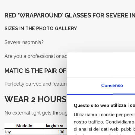
RED ‘WRAPAROUND’ GLASSES FOR SEVERE I
SIZES IN THE PHOTO GALLERY
Severe insomnia?
Are you a professional or advanced athlete looking to ma
MATIC IS THE PAIR OF GLASSES FOR YOU!
Perfectly curved and featuring foam padding inside the frame,
Consenso
WEAR 2 HOURS BEFORE SLEEPIN
Questo sito web utilizza i c
No external light gets through thanks to an extra layer of so
Utilizziamo i cookie per perso
nostro traffico. Condividiamo 
di analisi dei dati web, pubbl