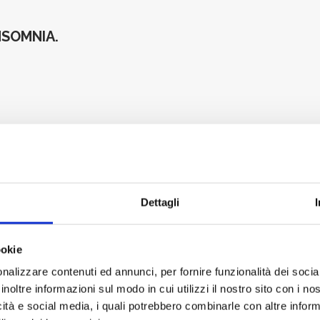
NSOMNIA.
ximise melatonin production?
 allowing the eye to breathe whilst blocking out external artif
Dettagli
G!
ookie
ft rubber applied to the inside of the frame.
nalizzare contenuti ed annunci, per fornire funzionalità dei socia
inoltre informazioni sul modo in cui utilizzi il nostro sito con i n
icità e social media, i quali potrebbero combinarle con altre inform