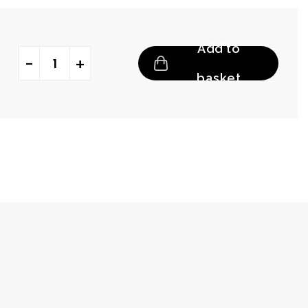
Add to
MATIC: LENTE ROSSA (PER INSONNIE GRAVI) quantity
basket