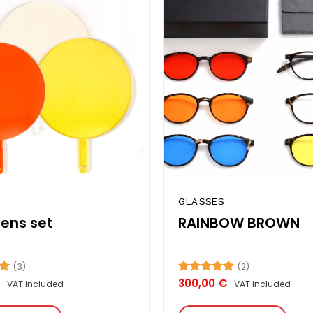
Add to
wishlist
S
GLASSES
 lens set
RAINBOW BROWN
(3)
(2)
300,00
€
0
Rated
5.00
VAT included
VAT included
out of 5