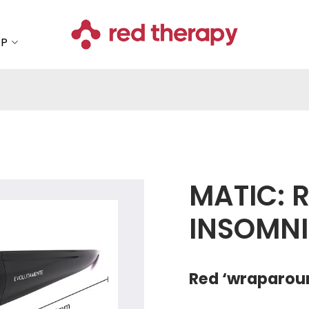
OP
MATIC: R
INSOMNI
Add to
wishlist
Red ‘wraparoun