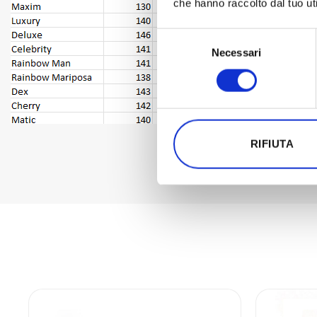
che hanno raccolto dal tuo uti
Selezione
Necessari
del
consenso
RIFIUTA