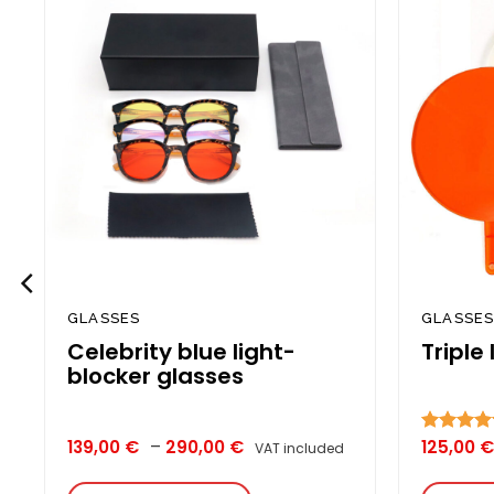
o
Add to
t
wishlist
GLASSES
GLASSE
Celebrity blue light-
Triple
blocker glasses
Price
139,00
€
–
290,00
€
125,00
€
Rated
5.0
VAT included
range:
out of 5
139,00 €