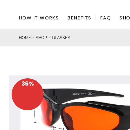
Skip
to
HOW IT WORKS
BENEFITS
FAQ
SH
content
HOME
/
SHOP
/
GLASSES