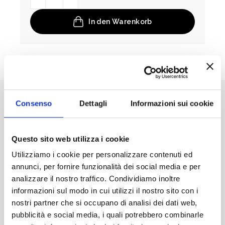
In den Warenkorb
Consenso
Dettagli
Informazioni sui cookie
BESCHREIBUNG
BEWERTUNGEN (0)
ROTE „UMSCHLIESSENDE“ BRILLE BEI S
Questo sito web utilizza i cookie
CHWERER SCHLAFLOSIGKEIT.
Utilizziamo i cookie per personalizzare contenuti ed
GRÖSSEN IN DER FOTOGALERIE
annunci, per fornire funzionalità dei social media e per
analizzare il nostro traffico. Condividiamo inoltre
Schwere Schlaflosigkeit?
informazioni sul modo in cui utilizzi il nostro sito con i
nostri partner che si occupano di analisi dei dati web,
Bist du Profisportler oder ambitionierter Sportler, der
pubblicità e social media, i quali potrebbero combinarle
seine Melatoninproduktion maximieren möchte?