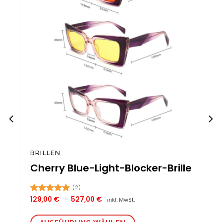
BRILLEN
Cherry Blue-Light-Blocker-Brille
(2)
Preisspanne:
129,00
€
–
527,00
€
Bewertet
inkl. MwSt.
129,00 €
mit
5.00
bis
von 5
527,00 €