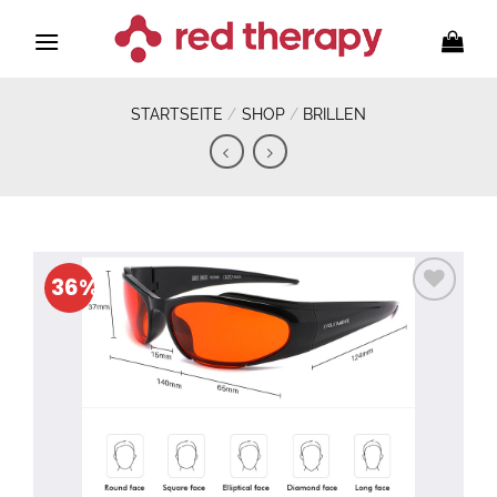
Zum
Inhalt
springen
STARTSEITE
/
SHOP
/
BRILLEN
Zur
Wunschliste
hinzufügen