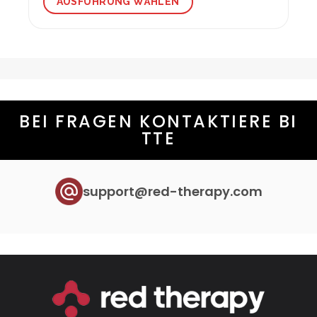
AUSFÜHRUNG WÄHLEN
Dieses
Produkt
weist
mehrere
Varianten
auf.
Die
BEI FRAGEN KONTAKTIERE BI
Optionen
TTE
können
auf
der
Produktseite
support@red-therapy.com
gewählt
werden