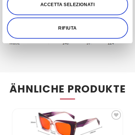
ACCETTA SELEZIONATI
RIFIUTA
ÄHNLICHE PRODUKTE
Zur
te
Wunschliste
n
hinzufügen