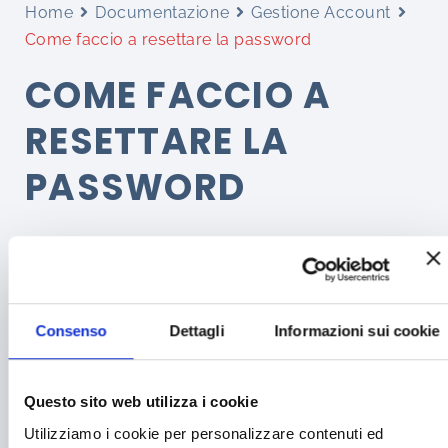
Home
Documentazione
Gestione Account
Come faccio a resettare la password
COME FACCIO A
RESETTARE LA
PASSWORD
< 1 min read
Se non ti ricordi la password la puoi resettare
Consenso
Dettagli
Informazioni sui cookie
cliccando sul link qui sotto
Password dimenticata?
Questo sito web utilizza i cookie
Utilizziamo i cookie per personalizzare contenuti ed