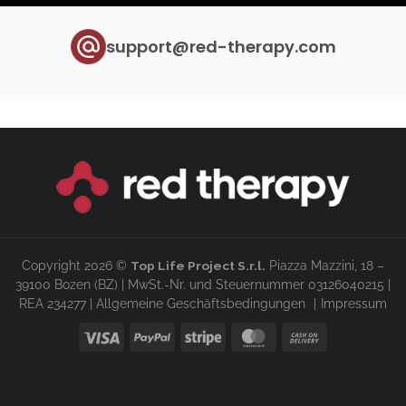
support@red-therapy.com
Copyright 2026 ©
Top Life Project S.r.l.
Piazza Mazzini, 18 –
39100 Bozen (BZ) | MwSt.-Nr. und Steuernummer 03126040215 |
REA 234277 |
Allgemeine Geschäftsbedingungen
Impressum