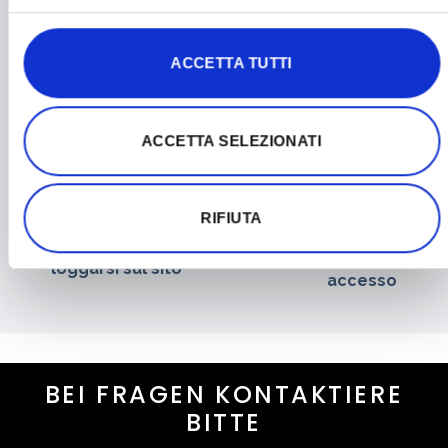
ACCETTA TUTTI
Condividi l'articolo
ACCETTA SELEZIONATI
Updated on Dezember 13, 2023
RIFIUTA
Non trovo le
Come fare a
credenziali di
loggarsi sul sito
accesso
BEI FRAGEN KONTAKTIERE
BITTE