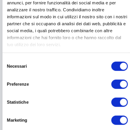
inserisci la mail con cui hai acquistato su Red-Therapy
annunci, per fornire funzionalità dei social media e per
e clicca “Resettare la password” riceverai una mail
analizzare il nostro traffico. Condividiamo inoltre
con un link, cliccalo e reimposta una nuova
informazioni sul modo in cui utilizzi il nostro sito con i nostri
password.
partner che si occupano di analisi dei dati web, pubblicità e
social media, i quali potrebbero combinarle con altre
ATTENZIONE
informazioni che hai fornito loro o che hanno raccolto dal
tuo utilizzo dei loro servizi.
Essendo Red Therapy parte del network Toplife tu hai
un unico account per loggarti sia su Toplife che su
Red-Therapy ( a meno che tu non utilizzi 2 email
Selezione
Necessari
differenti ma te lo sconsigliamo) quindi se cambi la
del
password su Red Therapy per loggarti la nuova
consenso
password varrà anche per Toplife e viceversa
Preferenze
Questo sarò valido per gli altri siti che verranno
aggiunti al network Toplife
Statistiche
Marketing
L'articolo ti è stato utile?