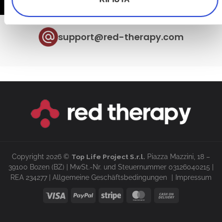
support@red-therapy.com
Copyright 2026 ©
Top Life Project S.r.l.
Piazza Mazzini, 18 –
39100 Bozen (BZ) | MwSt.-Nr. und Steuernummer 03126040215 |
REA 234277 |
Allgemeine Geschäftsbedingungen
Impressum