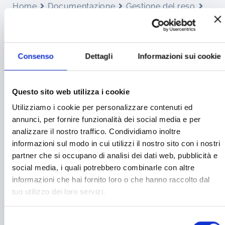
Home
Documentazione
Gestione del reso
Come restituire un prodotto
COME RESTITUIRE UN
Consenso
Dettagli
Informazioni sui cookie
PRODOTTO
Questo sito web utilizza i cookie
Utilizziamo i cookie per personalizzare contenuti ed
< 1 min read
annunci, per fornire funzionalità dei social media e per
analizzare il nostro traffico. Condividiamo inoltre
Per restituire il prodotto scarica il modulo,
informazioni sul modo in cui utilizzi il nostro sito con i nostri
compilalo ed allegalo nella tua spedizione,
partner che si occupano di analisi dei dati web, pubblicità e
quando riceveremo il prodotto e sarà integro in tutte
social media, i quali potrebbero combinarle con altre
le sue parti provvederemo a fare il rimborso
informazioni che hai fornito loro o che hanno raccolto dal
tuo utilizzo dei loro servizi.
Scarica il modulo per il reso
Selezione