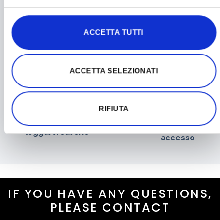
ACCETTA TUTTI
Condividi l'articolo
ACCETTA SELEZIONATI
Updated on December 13, 2023
RIFIUTA
Non trovo le
Come fare a
credenziali di
loggarsi sul sito
accesso
IF YOU HAVE ANY QUESTIONS,
PLEASE CONTACT