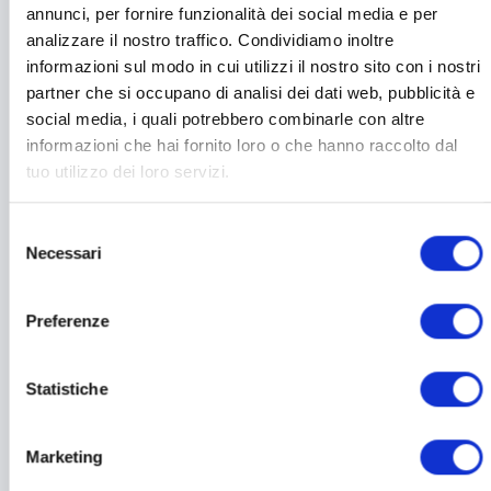
inserisci la mail con cui hai acquistato su Red-Therapy
annunci, per fornire funzionalità dei social media e per
e clicca “Resettare la password” riceverai una mail
analizzare il nostro traffico. Condividiamo inoltre
con un link, cliccalo e reimposta una nuova
informazioni sul modo in cui utilizzi il nostro sito con i nostri
password.
partner che si occupano di analisi dei dati web, pubblicità e
social media, i quali potrebbero combinarle con altre
ATTENZIONE
informazioni che hai fornito loro o che hanno raccolto dal
Essendo Red Therapy parte del network Toplife tu hai
tuo utilizzo dei loro servizi.
un unico account per loggarti sia su Toplife che su
Red-Therapy ( a meno che tu non utilizzi 2 email
Selezione
differenti ma te lo sconsigliamo) quindi se cambi la
Necessari
del
password su Red Therapy per loggarti la nuova
consenso
password varrà anche per Toplife e viceversa
Preferenze
Questo sarò valido per gli altri siti che verranno
aggiunti al network Toplife
Statistiche
Marketing
L'articolo ti è stato utile?