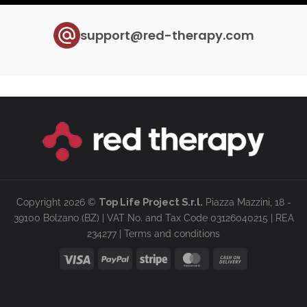
support@red-therapy.com
Copyright 2026 ©
Top Life Project S.r.l.
Piazza Mazzini, 18 -
39100 Bolzano (BZ) | VAT No. and Tax Code 03126040215 | REA
234277 |
Terms and conditions