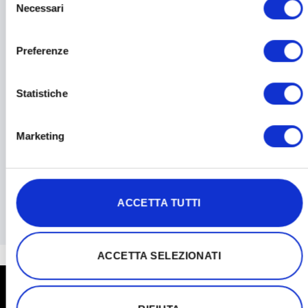
Necessari
del
L'articolo ti è stato utile?
consenso
Preferenze
Condividi l'articolo
Statistiche
Marketing
Updated on May 17, 2024
Come restituire un
Come restituire un
ACCETTA TUTTI
prodotto
prodotto
ACCETTA SELEZIONATI
IF YOU HAVE ANY QUESTIONS,
PLEASE CONTACT