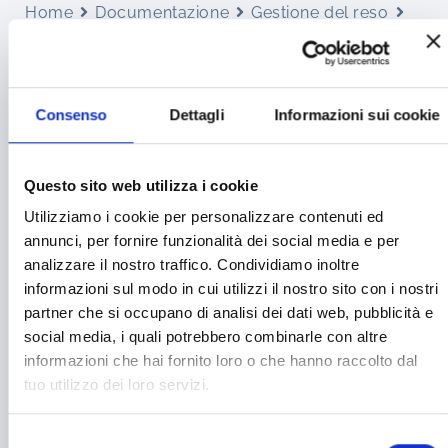
Home
Documentazione
Gestione del reso
Come restituire un prodotto
COME RESTITUIRE UN
Consenso
Dettagli
Informazioni sui cookie
PRODOTTO
Questo sito web utilizza i cookie
Utilizziamo i cookie per personalizzare contenuti ed
< 1 min read
annunci, per fornire funzionalità dei social media e per
analizzare il nostro traffico. Condividiamo inoltre
Per restituire il prodotto scarica il modulo,
informazioni sul modo in cui utilizzi il nostro sito con i nostri
compilalo ed allegalo nella tua spedizione,
partner che si occupano di analisi dei dati web, pubblicità e
quando riceveremo il prodotto e sarà integro in tutte
social media, i quali potrebbero combinarle con altre
le sue parti provvederemo a fare il rimborso
informazioni che hai fornito loro o che hanno raccolto dal
tuo utilizzo dei loro servizi.
Scarica il modulo per il reso
Selezione