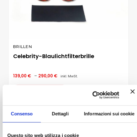
BRILLEN
Celebrity-Blaulichtfilterbrille
Preisspanne:
139,00
€
–
290,00
€
inkl. MwSt.
139,00 €
bis
290,00 €
AUSFÜHRUNG WÄHLEN
Dieses
Produkt
weist
Consenso
Dettagli
Informazioni sui cookie
mehrere
Zur
Varianten
Wunschliste
auf.
hinzufügen
Die
Questo sito web utilizza i cookie