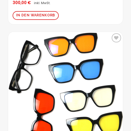
300,00
€
Bewertet
inkl. MwSt.
mit
5.00
von 5
IN DEN WARENKORB
Zur
Wunschliste
hinzufügen