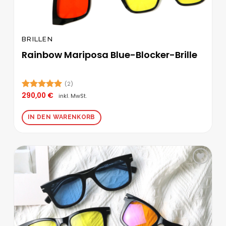
BRILLEN
Rainbow Mariposa Blue-Blocker-Brille
(2)
290,00
€
Bewertet
inkl. MwSt.
mit
5.00
von 5
IN DEN WARENKORB
Zur
Wunschliste
hinzufügen