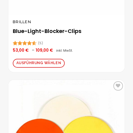
BRILLEN
Blue-Light-Blocker-Clips
(5)
Preisspanne:
53,00
€
–
109,00
€
Bewertet
inkl. MwSt.
53,00 €
mit
4.60
bis
von 5
109,00 €
AUSFÜHRUNG WÄHLEN
Dieses
Produkt
weist
mehrere
Zur
Varianten
Wunschliste
auf.
hinzufügen
Die
Optionen
können
auf
der