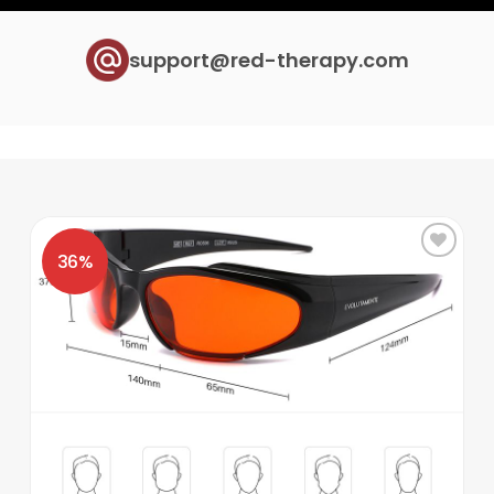
support@red-therapy.com
Zur
Wunschliste
hinzufügen