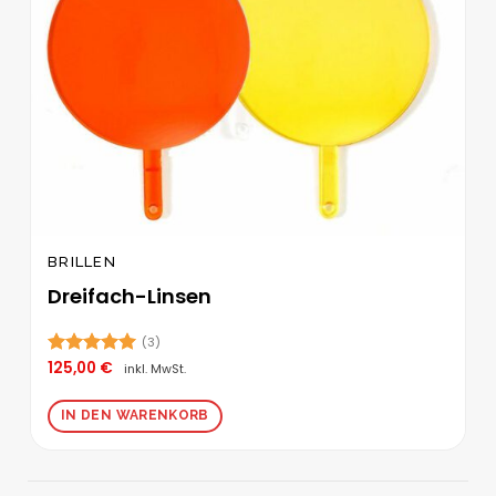
Produktseite
gewählt
werden
BRILLEN
Dreifach-Linsen
(3)
125,00
€
Bewertet
inkl. MwSt.
mit
5.00
von 5
IN DEN WARENKORB