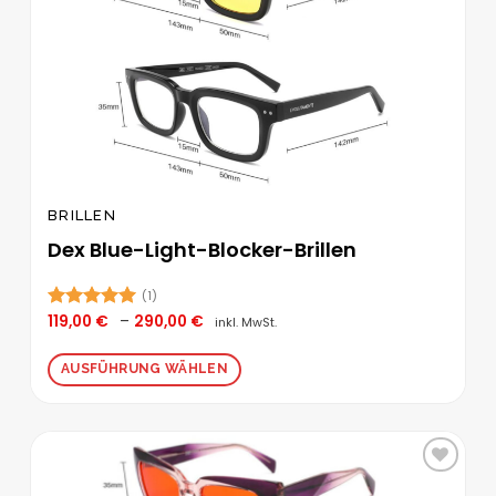
werden
BRILLEN
Dex Blue-Light-Blocker-Brillen
(1)
Preisspanne:
119,00
€
–
290,00
€
Bewertet
inkl. MwSt.
119,00 €
mit
5.00
bis
von 5
290,00 €
AUSFÜHRUNG WÄHLEN
Dieses
Produkt
weist
mehrere
Zur
Varianten