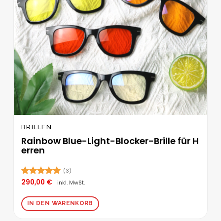
BRILLEN
Rainbow Blue-Light-Blocker-Brille für H
erren
(3)
290,00
€
Bewertet
inkl. MwSt.
mit
5.00
von 5
IN DEN WARENKORB