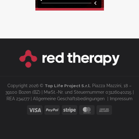
Copyright 2026 ©
Top Life Project S.r.l.
Piazza Mazzini, 18 –
39100 Bozen (BZ) | MwSt.-Nr. und Steuernummer 03126040215 |
REA 234277 |
Allgemeine Geschäftsbedingungen
Impressum