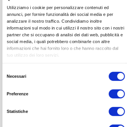
Optionen
Utilizziamo i cookie per personalizzare contenuti ed
können
annunci, per fornire funzionalità dei social media e per
auf
analizzare il nostro traffico. Condividiamo inoltre
der
informazioni sul modo in cui utilizzi il nostro sito con i nostri
Produktseite
gewählt
partner che si occupano di analisi dei dati web, pubblicità e
werden
social media, i quali potrebbero combinarle con altre
informazioni che hai fornito loro o che hanno raccolto dal
tuo utilizzo dei loro servizi.
Selezione
Necessari
del
consenso
BRILLEN
Preferenze
Joy Blue-Light-Blocker-Brille
Statistiche
Preisspanne:
139,00
€
–
290,00
€
inkl. MwSt.
139,00 €
bis