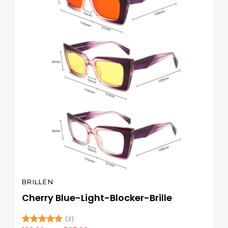
Wunschliste
auf.
hinzufügen
Die
Optionen
können
auf
der
Produktseite
gewählt
werden
BRILLEN
Cherry Blue-Light-Blocker-Brille
(2)