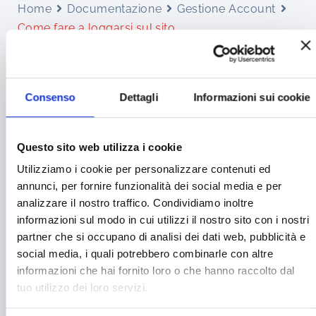
Home
Documentazione
Gestione Account
Come fare a loggarsi sul sito
COME FARE A
LOGGARSI SUL SITO
Consenso
Dettagli
Informazioni sui cookie
Questo sito web utilizza i cookie
< 1 min read
Utilizziamo i cookie per personalizzare contenuti ed
annunci, per fornire funzionalità dei social media e per
Semplice clicca sulla icona del menu da
analizzare il nostro traffico. Condividiamo inoltre
desktop o da mobile e clicca su area personale
informazioni sul modo in cui utilizzi il nostro sito con i nostri
e inserisci la tua email e password
partner che si occupano di analisi dei dati web, pubblicità e
social media, i quali potrebbero combinarle con altre
Questo è il link diretto per accedere:
informazioni che hai fornito loro o che hanno raccolto dal
tuo utilizzo dei loro servizi.
ACCEDI all’area personale