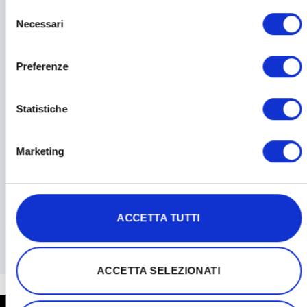
Selezione
Necessari
del
L'articolo ti è stato utile?
consenso
Preferenze
Condividi l'articolo
Statistiche
Marketing
Updated on December 13, 2023
Non trovo le
Come faccio a
ACCETTA TUTTI
credenziali di
resettare la
accesso
password
ACCETTA SELEZIONATI